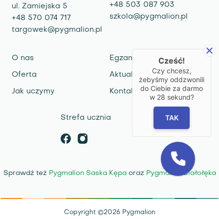
+48 503 087 903
ul. Zamiejska 5
szkola@pygmalion.pl
+48 570 074 717
targowek@pygmalion.pl
O nas
Egzaminy
Cześć!
Czy chcesz,
Oferta
Aktualności
żebyśmy oddzwonili
do Ciebie za darmo
Jak uczymy
Kontakt
w
28
sekund?
TAK
Strefa ucznia
Sprawdź też
Pygmalion Saska Kępa
oraz
Pygmalion Białołęka
Copyright ©
2026
Pygmalion