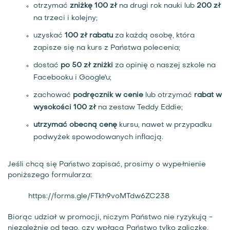
otrzymać
zniżkę 100 zł
na drugi rok nauki lub
200 zł
na trzeci i kolejny;
uzyskać
100 zł rabatu
za każdą osobę, która
zapisze się na kurs z Państwa polecenia;
dostać
po 50 zł zniżki
za opinię o naszej szkole na
Facebooku i Google'u;
zachować
podręcznik w cenie
lub otrzymać
rabat w
wysokości 100 zł
na zestaw Teddy Eddie;
utrzymać obecną cenę
kursu, nawet w przypadku
podwyżek spowodowanych inflacją.
Jeśli chcą się Państwo zapisać, prosimy o wypełnienie
poniższego formularza:
https://forms.gle/FTkh9voMTdw6ZC238
Biorąc udział w promocji, niczym Państwo nie ryzykują -
niezależnie od tego, czy wpłacą Państwo tylko zaliczkę,