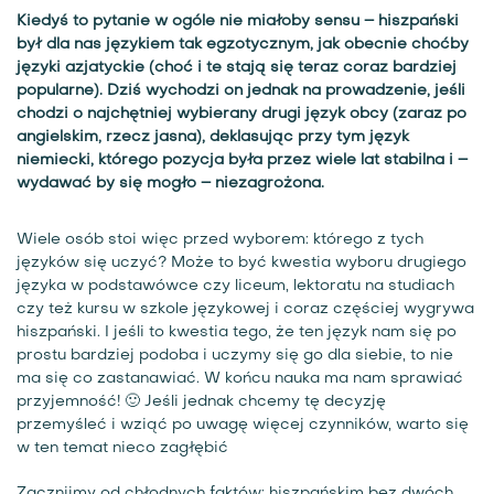
Kiedyś to pytanie w ogóle nie miałoby sensu – hiszpański
był dla nas językiem tak egzotycznym, jak obecnie choćby
języki azjatyckie (choć i te stają się teraz coraz bardziej
popularne). Dziś wychodzi on jednak na prowadzenie, jeśli
chodzi o najchętniej wybierany drugi język obcy (zaraz po
angielskim, rzecz jasna), deklasując przy tym język
niemiecki, którego pozycja była przez wiele lat stabilna i –
wydawać by się mogło – niezagrożona.
Wiele osób stoi więc przed wyborem: którego z tych
języków się uczyć? Może to być kwestia wyboru drugiego
języka w podstawówce czy liceum, lektoratu na studiach
czy też kursu w szkole językowej i coraz częściej wygrywa
hiszpański. I jeśli to kwestia tego, że ten język nam się po
prostu bardziej podoba i uczymy się go dla siebie, to nie
ma się co zastanawiać. W końcu nauka ma nam sprawiać
przyjemność! 🙂 Jeśli jednak chcemy tę decyzję
przemyśleć i wziąć po uwagę więcej czynników, warto się
w ten temat nieco zagłębić
Zacznijmy od chłodnych faktów: hiszpańskim bez dwóch