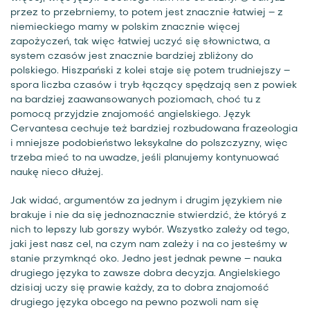
przez to przebrniemy, to potem jest znacznie łatwiej – z
niemieckiego mamy w polskim znacznie więcej
zapożyczeń, tak więc łatwiej uczyć się słownictwa, a
system czasów jest znacznie bardziej zbliżony do
polskiego. Hiszpański z kolei staje się potem trudniejszy –
spora liczba czasów i tryb łączący spędzają sen z powiek
na bardziej zaawansowanych poziomach, choć tu z
pomocą przyjdzie znajomość angielskiego. Język
Cervantesa cechuje też bardziej rozbudowana frazeologia
i mniejsze podobieństwo leksykalne do polszczyzny, więc
trzeba mieć to na uwadze, jeśli planujemy kontynuować
naukę nieco dłużej.
Jak widać, argumentów za jednym i drugim językiem nie
brakuje i nie da się jednoznacznie stwierdzić, że któryś z
nich to lepszy lub gorszy wybór. Wszystko zależy od tego,
jaki jest nasz cel, na czym nam zależy i na co jesteśmy w
stanie przymknąć oko. Jedno jest jednak pewne – nauka
drugiego języka to zawsze dobra decyzja. Angielskiego
dzisiaj uczy się prawie każdy, za to dobra znajomość
drugiego języka obcego na pewno pozwoli nam się