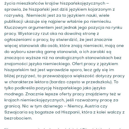
życia mieszkańców krajów hiszpańskojęzycznych –
sprawia, że hiszpański jest dziś językiem kojarzonym z
rozrywką. Niemiecki jest za to językiem nauki, wiele
publikacji ukazuje się najpierw właśnie po niemiecku.
Kluczowym argumentem jest jednak jego pozycja na rynku
pracy. Wystarczy rzut oka na dowolną stronę z
ogłoszeniami o pracy, by stwierdzić, że jest znacznie
więcej stanowisk dla osób, które znają niemiecki, mają one
do wyboru szeroką gamę stanowisk, a ich zarobki są
znacząco wyższe niż na analogicznych stanowiskach bez
znajomości języka niemieckiego. Ofert pracy z językiem
hiszpańskim też jest wprawdzie sporo, lecz gdy się im
bliżej przyjrzeć, to przeważająca większość dotyczy pracy
w charakterze lektora (bardzo często w przedszkolu). To
tylko podkreśla pozycję hiszpańskiego jako języka
modnego. Znacznie lepsze oferty pracy znajdziemy też w
krajach niemieckojęzycznych, jeśli rozważamy pracę za
granicą. Nic w tym dziwnego – Niemcy, Austria czy
Szwajcaria są bogatsze od Hiszpanii, która z kolei walczy z
bezrobociem.