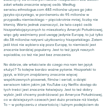
zdań włada znacznie więcej osób. Według
serwisu
ethnologue.com
483 milionów używa go jako
języka ojczystego, w porównaniu do 95 milionów w
przypadku niemieckiego – pięciokrotnie mniej, liczby nie
kłamią. Warto jednak zaznaczyć, że lwia część osób
hiszpańskojęzycznych to mieszkańcy Ameryki Południowej,
więc gdy weźmiemy pod uwagę jedynie Europę, to już tylko
dla 38 milionów natywni użytkownicy hiszpańskiego. Zatem
jeśli ktoś nie wybiera się poza Europę, to niemiecki jest
znacznie bardziej popularny. Jest to też język naszych
sąsiadów, co też nie jest bez znaczenia.
No dobrze, ale właściwie do czego ma nam ten język
służyć? To kolejne bardzo ważne pytanie. Hiszpański to
język, w którym znajdziemy znacznie więcej
współczesnych piosenek, filmów i seriali, a dzięki
serwisom takim jakim jak YouTube czy Netflix dostęp do
tych treści jest znacznie łatwiejszy. Jest to też dobry
wybór, jeśli chcemy podróżować po Ameryce Południowej,
co w dzisiejszych czasach jest dużo prostsze niż kiedyś.
To – w połączeniu z otwartością i luźnym podejściem do