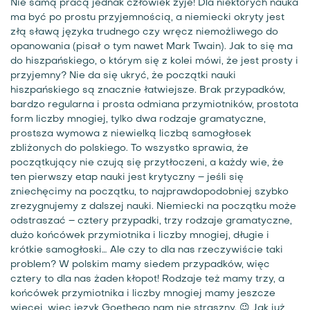
Nie samą pracą jednak człowiek żyje! Dla niektórych nauka
ma być po prostu przyjemnością, a niemiecki okryty jest
złą sławą języka trudnego czy wręcz niemożliwego do
opanowania (pisał o tym nawet Mark Twain). Jak to się ma
do hiszpańskiego, o którym się z kolei mówi, że jest prosty i
przyjemny? Nie da się ukryć, że początki nauki
hiszpańskiego są znacznie łatwiejsze. Brak przypadków,
bardzo regularna i prosta odmiana przymiotników, prostota
form liczby mnogiej, tylko dwa rodzaje gramatyczne,
prostsza wymowa z niewielką liczbą samogłosek
zbliżonych do polskiego. To wszystko sprawia, że
początkujący nie czują się przytłoczeni, a każdy wie, że
ten pierwszy etap nauki jest krytyczny – jeśli się
zniechęcimy na początku, to najprawdopodobniej szybko
zrezygnujemy z dalszej nauki. Niemiecki na początku może
odstraszać – cztery przypadki, trzy rodzaje gramatyczne,
dużo końcówek przymiotnika i liczby mnogiej, długie i
krótkie samogłoski… Ale czy to dla nas rzeczywiście taki
problem? W polskim mamy siedem przypadków, więc
cztery to dla nas żaden kłopot! Rodzaje też mamy trzy, a
końcówek przymiotnika i liczby mnogiej mamy jeszcze
więcej, więc język Goethego nam nie straszny. 😉 Jak już