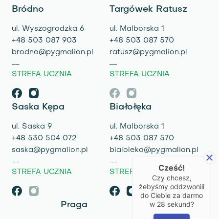
Bródno
Targówek Ratusz
ul. Wyszogrodzka 6
ul. Malborska 1
+48 503 087 903
+48 503 087 570
brodno@pygmalion.pl
ratusz@pygmalion.pl
STREFA UCZNIA
STREFA UCZNIA
Saska Kępa
Białołęka
ul. Saska 9
ul. Malborska 1
+48 530 504 072
+48 503 087 570
saska@pygmalion.pl
bialoleka@pygmalion.pl
Cześć!
STREFA UCZNIA
STREFA UCZNIA
Czy chcesz,
żebyśmy oddzwonili
do Ciebie za darmo
w
28
sekund?
Praga