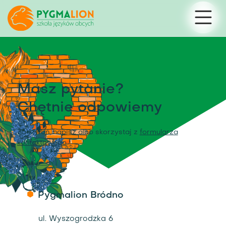
Masz pytanie?
Chętnie odpowiemy
Zadzwoń, napisz albo skorzystaj z
formularza
kontaktowego
Pygmalion Bródno
ul. Wyszogrodzka 6